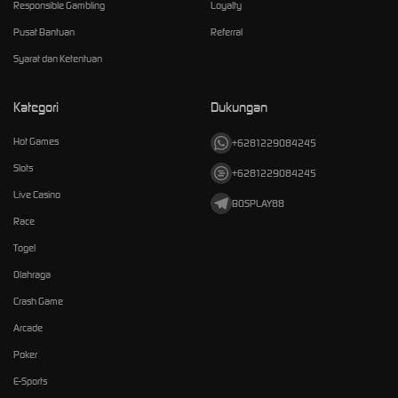
Responsible Gambling
Loyalty
Pusat Bantuan
Referral
Syarat dan Ketentuan
Kategori
Dukungan
Hot Games
+6281229084245
Slots
+6281229084245
Live Casino
BOSPLAY88
Race
Togel
Olahraga
Crash Game
Arcade
Poker
E-Sports