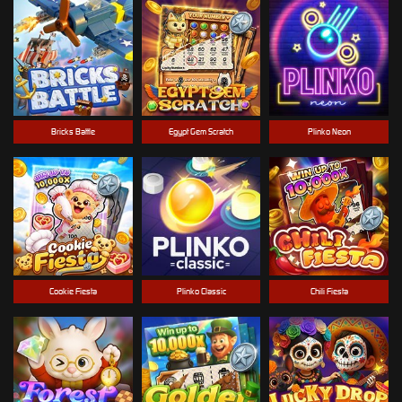
Bricks Battle
Egypt Gem Scratch
Plinko Neon
Cookie Fiesta
Plinko Classic
Chili Fiesta