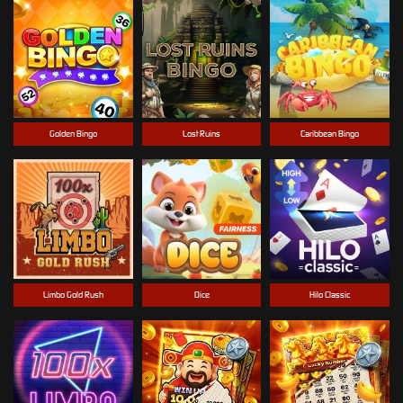
Golden Bingo
Lost Ruins
Caribbean Bingo
Limbo Gold Rush
Dice
Hilo Classic