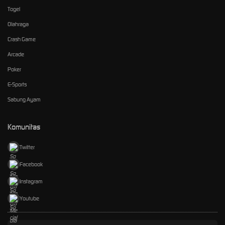
Togel
Olahraga
Crash Game
Arcade
Poker
E-Sports
Sabung Ayam
Komunitas
Twitter
Facebook
Instagram
Youtube