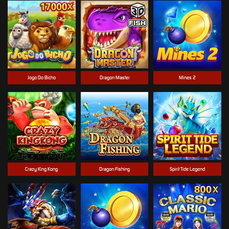
Jogo Do Bicho
Dragon Master
Mines 2
Crazy King Kong
Dragon Fishing
Spirit Tide Legend