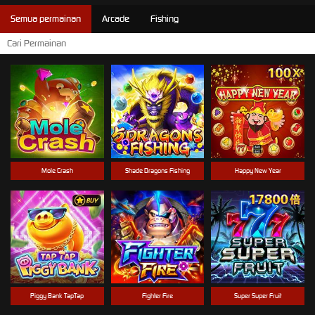
Semua permainan
Arcade
Fishing
Mole Crash
Shade Dragons Fishing
Happy New Year
Piggy Bank TapTap
Fighter Fire
Super Super Fruit