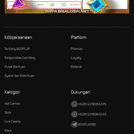
Kebijaksanaan
Platform
Tentang BOSPLAY
Promosi
Responsible Gambling
Loyalty
Pusat Bantuan
Referral
Syarat dan Ketentuan
Kategori
Dukungan
Hot Games
+6281229084245
Slots
+6281229084245
Live Casino
BOSPLAY88
Race