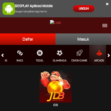
×
BOSPLAY Aplikasi Mobile
UNDUH
Jangan tampilkan lagi hari ini
Daftar
Masuk
CASINO
RACE
TOGEL
OLAHRAGA
CRASH GAME
ARCADE
JDB