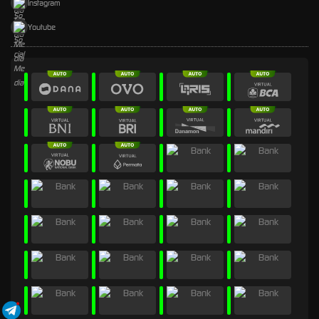
Instagram
Youtube