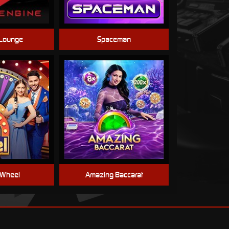
Lounge
Spaceman
Wheel
Amazing Baccarat