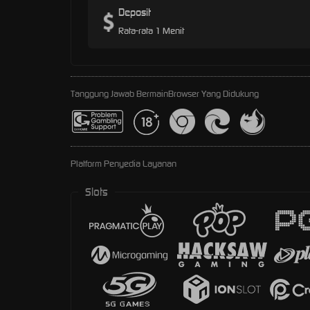
Deposit
Rata-rata 1 Menit
Tanggung Jawab Bermain
Browser Yang Didukung
Platform Penyedia Layanan
Slots