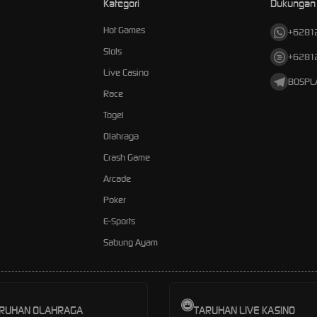
Kategori
Dukungan
Hot Games
+6281
Slots
+6281
Live Casino
BOSPL
Race
Togel
Olahraga
Crash Game
Arcade
Poker
E-Sports
Sabung Ayam
RUHAN OLAHRAGA
TARUHAN LIVE KASINO