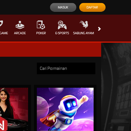
MASUK
DAFTAR
 GAME
ARCADE
POKER
E-SPORTS
SABUNG AYAM
PROMOSI