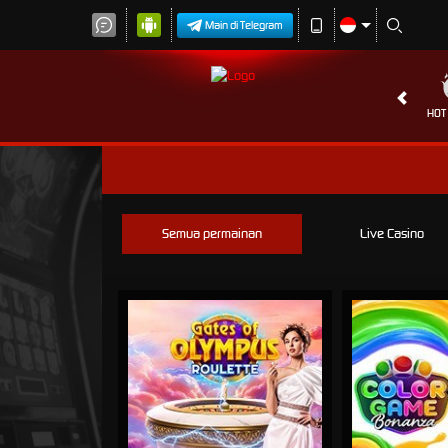
Main di Telegram
HOT
Semua permainan
Live Casino