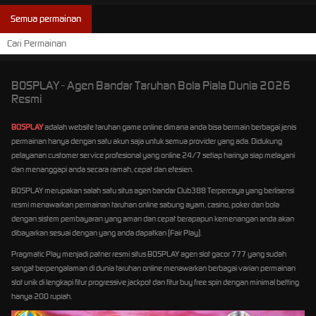
Semua permainan
BOSPLAY - Agen Bandar Taruhan Bola Piala Dunia 2026
Resmi
BOSPLAY
adalah website taruhan game online dimana anda bisa bermain berbagai jenis
permainan hanya dengan satu akun saja untuk semua provider yang ada. Didukung
pelayanan customer service profesional yang online 24/7 setiap harinya siap melayani
dan menanggapi anda secara ramah, cepat dan efesien.
BOSPLAY merupakan salah satu situs agen bandar Club388 Terpercaya yang berlisensi
resmi menawarkan permainan taruhan online sabung ayam, casino, poker dan bola
dengan sistem pembayaran yang aman dan cepat berapapun kemenangan anda akan
dibayarkan sesuai dengan yang anda dapatkan (Fair Play).
Pragmatic Play menjadi patner resmi situs BOSPLAY agen slot gacor 777 yang sudah
sangat berpengalaman di dunia taruhan online menawarkan berbagai varian permainan
slot unik di lengkapi fitur progressive jackpot dan fitur buy free spin dengan minimal betting
hanya 200 rupiah.