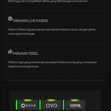
lebih tinggi, dan menyediakan pilihan yang lebih banyak untuk pemain.
TARUHAN LIVE KASINO
Platform Pilihan bagi perusahaan-perusahaan terbaik di dunia, dengan pilihan
variasi game terbanyak
TARUHAN TOGEL
Platform togel yang menarik dari perusahan terbaik di dunia yang menawarkan
hadiah kemenangan besar