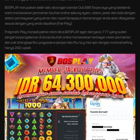
BOSPLAY merupakan salah satu situs agen bandar Club388 Terpercaya yang berlisensi
resmi menawarkan permainan taruhan online sabung ayam, casino, poker dan bola dengan
sistem pembayaran yang aman dan cepat berapapun kemenangan anda akan dibayarkan
sesuai dengan yang anda dapatkan (Fair Play).
Pragmatic Play menjadi patner resmi situs BOSPLAY agen slot gacor 777 yang sudah
sangat berpengalaman di dunia taruhan online menawarkan berbagai varian permainan
slot unik di lengkapi fitur progressive jackpot dan fitur buy free spin dengan minimal betting
hanya 200 rupiah.