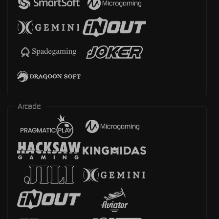
Arcade