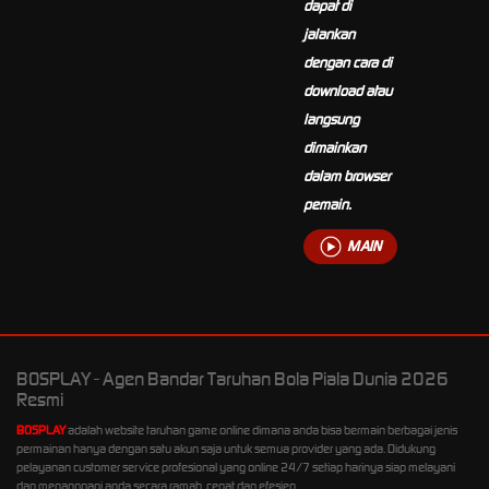
dapat di
jalankan
dengan cara di
download atau
langsung
dimainkan
dalam browser
pemain.
MAIN
BOSPLAY - Agen Bandar Taruhan Bola Piala Dunia 2026
Resmi
BOSPLAY
adalah website taruhan game online dimana anda bisa bermain berbagai jenis
permainan hanya dengan satu akun saja untuk semua provider yang ada. Didukung
pelayanan customer service profesional yang online 24/7 setiap harinya siap melayani
dan menanggapi anda secara ramah, cepat dan efesien.