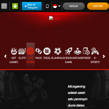
Main di
MASUK
DAFTAR
Telegram
HOT
SLOTS
LIVE
RACE
TOGEL
OLAHRAGA
CRASH
ARCADE
POKER
E-
SABUN
GAMES
CASINO
GAME
SPORTS
AYAM
Microgaming
adalah salah
satu pemimpin
dunia dalam