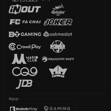
Poker