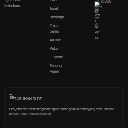
Youtub
Ketentuan
e
Togel
Olahraga
Crash
Game
Arcade
Poker
E-Sports
Sabung
Ayam
TARUHAN SLOT
Penyedia slot online dengan beragam pilihan game menarik yang memudahkan
pemain untuk mencapai jackpot