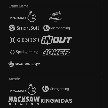
Crash Game
Arcade