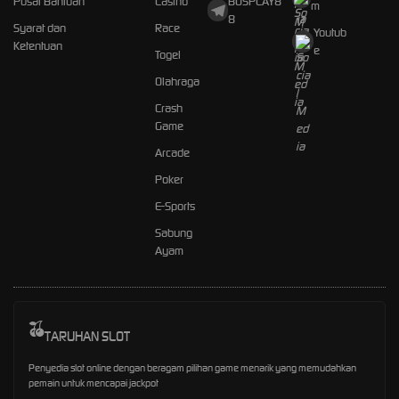
Pusat Bantuan
Casino
BOSPLAY8
m
8
Syarat dan
Race
Youtub
Ketentuan
e
Togel
Olahraga
Crash
Game
Arcade
Poker
E-Sports
Sabung
Ayam
TARUHAN SLOT
Penyedia slot online dengan beragam pilihan game menarik yang memudahkan
pemain untuk mencapai jackpot