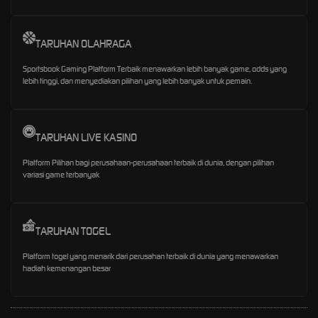
TARUHAN OLAHRAGA
Sportsbook Gaming Platform Terbaik menawarkan lebih banyak game, odds yang
lebih tinggi, dan menyediakan pilihan yang lebih banyak untuk pemain.
TARUHAN LIVE KASINO
Platform Pilihan bagi perusahaan-perusahaan terbaik di dunia, dengan pilihan
variasi game terbanyak
TARUHAN TOGEL
Platform togel yang menarik dari perusahan terbaik di dunia yang menawarkan
hadiah kemenangan besar