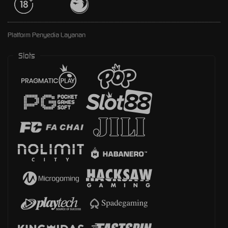
Platform Penyedia Layanan
Slots