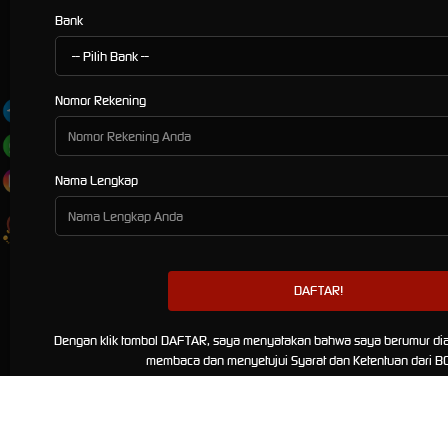
Bank
Mahjong Wins 3 – Black Scatter
Sweet Bonanza 2500
Gates of Olympus 1000
Pirate Quest 1000
Wild Bandito
Duck Hunters
The Crypt
Video Slots Popular
Nomor Rekening
PEMENANG MESIN SLOT
Nama Lengkap
bayuge****0
IDR
5,092,000.00
Gates of Olympus 1000
johnt****9
IDR
3,000,000.00
Gates of Olympus 1000
bayuge****0
Dengan klik tombol DAFTAR, saya menyatakan bahwa saya berumur diat
IDR
2,402,000.00
membaca dan menyetujui Syarat dan Ketentuan dari B
Gates of Olympus 1000
bayuge****0
SYARAT & KETENTUAN
IDR
2,103,000.00
Gates of Olympus 1000