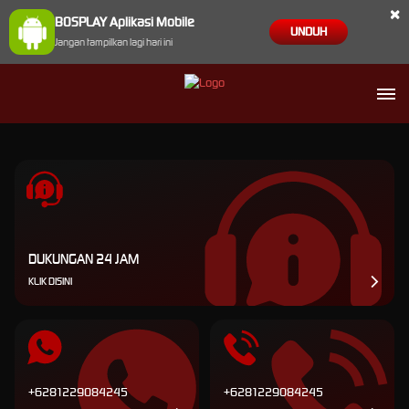
×
BOSPLAY Aplikasi Mobile
UNDUH
Jangan tampilkan lagi hari ini
DUKUNGAN 24 JAM
KLIK DISINI
+6281229084245
+6281229084245