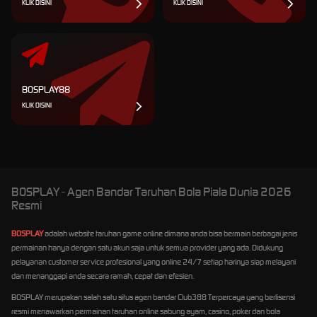
KLIK DISINI
KLIK DISINI
BOSPLAY88
KLIK DISINI
BOSPLAY - Agen Bandar Taruhan Bola Piala Dunia 2026
Resmi
BOSPLAY
adalah website taruhan game online dimana anda bisa bermain berbagai jenis
permainan hanya dengan satu akun saja untuk semua provider yang ada. Didukung
pelayanan customer service profesional yang online 24/7 setiap harinya siap melayani
dan menanggapi anda secara ramah, cepat dan efesien.
BOSPLAY merupakan salah satu situs agen bandar Club388 Terpercaya yang berlisensi
resmi menawarkan permainan taruhan online sabung ayam, casino, poker dan bola