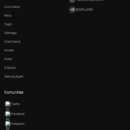
Live Casino
BOSPLAY88
Race
Togel
Olahraga
Crash Game
Arcade
Poker
E-Sports
Sabung Ayam
Komunitas
Twitter
Facebook
Instagram