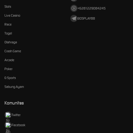
Slots
+6281229084245
Live Casino
BOSPLAY88
Race
Togel
Olahraga
Crash Game
Arcade
Poker
E-Sports
Sabung Ayam
Komunitas
Twitter
Facebook