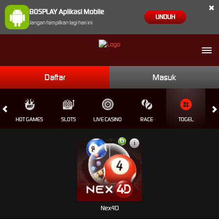
×
BOSPLAY Aplikasi Mobile
UNDUH
Jangan tampilkan lagi hari ini
Daftar
Masuk
HOT GAMES
SLOTS
LIVE CASINO
RACE
TOGEL
OL
i
Nex4D