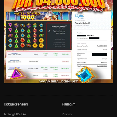
Kebijaksanaan
Platform
Tentang BOSPLAY
Promosi