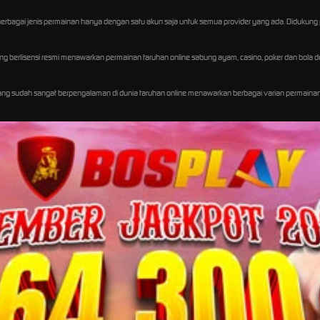
erbagai jenis permainan hanya dengan satu akun saja untuk semua provider yang ada. Didukung p
ng berlisensi resmi menawarkan permainan taruhan online sabung ayam, casino, poker dan bo
g sudah sangat berpengalaman di dunia taruhan online menawarkan berbagai varian permainan slot 