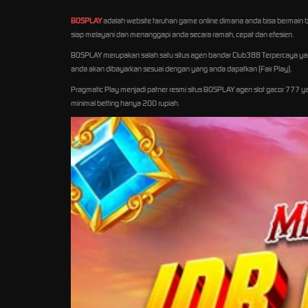
BOSPLAY
adalah website taruhan game online dimana anda bisa bermain b
siap melayani dan menanggapi anda secara ramah, cepat dan efesien.
BOSPLAY merupakan salah satu situs agen bandar Club388 Terpercaya ya
anda akan dibayarkan sesuai dengan yang anda dapatkan (Fair Play).
Pragmatic Play menjadi patner resmi situs BOSPLAY agen slot gacor 777 yan
minimal betting hanya 200 rupiah.