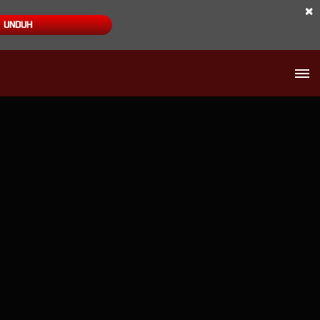
×
UNDUH