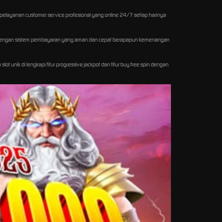
elayanan customer service profesional yang online 24/7 setiap harinya
la dengan sistem pembayaran yang aman dan cepat berapapun kemenangan
unik di lengkapi fitur progressive jackpot dan fitur buy free spin dengan