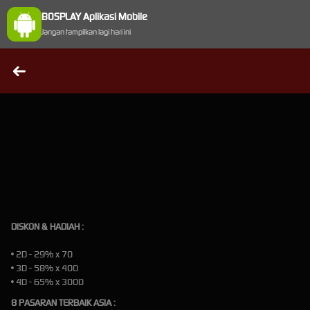
BOSPLAY Aplikasi Mobile
Jangan tampilkan lagi hari ini
DISKON & HADIAH :
• 2D - 29% x 70
• 3D - 58% x 400
• 4D - 65% x 3000
8 PASARAN TERBAIK ASIA :