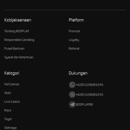
Kebijaksanaan
Platform
Tentang BOSPLAY
Promosi
Responsible Gambling
Loyalty
Pusat Bantuan
Referral
Syarat dan Ketentuan
Kategori
Dukungan
Hot Games
+6281229084245
Slots
+6281229084245
Live Casino
BOSPLAY88
Race
Togel
Olahraga