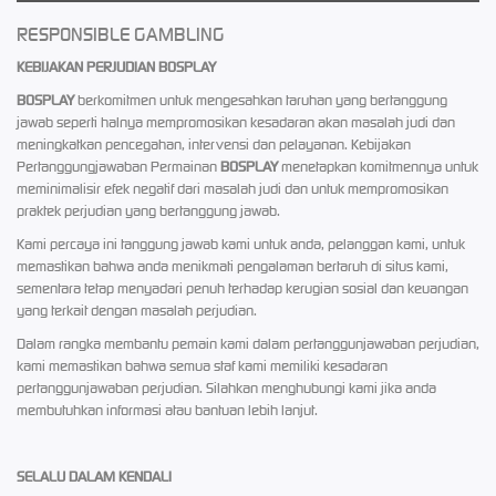
RESPONSIBLE GAMBLING
KEBIJAKAN PERJUDIAN BOSPLAY
BOSPLAY
berkomitmen untuk mengesahkan taruhan yang bertanggung
jawab seperti halnya mempromosikan kesadaran akan masalah judi dan
meningkatkan pencegahan, intervensi dan pelayanan. Kebijakan
Pertanggungjawaban Permainan
BOSPLAY
menetapkan komitmennya untuk
meminimalisir efek negatif dari masalah judi dan untuk mempromosikan
praktek perjudian yang bertanggung jawab.
Kami percaya ini tanggung jawab kami untuk anda, pelanggan kami, untuk
memastikan bahwa anda menikmati pengalaman bertaruh di situs kami,
sementara tetap menyadari penuh terhadap kerugian sosial dan keuangan
yang terkait dengan masalah perjudian.
Dalam rangka membantu pemain kami dalam pertanggunjawaban perjudian,
kami memastikan bahwa semua staf kami memiliki kesadaran
pertanggunjawaban perjudian. Silahkan menghubungi kami jika anda
membutuhkan informasi atau bantuan lebih lanjut.
SELALU DALAM KENDALI