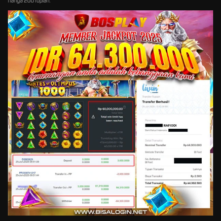
hanya 200 rupiah.