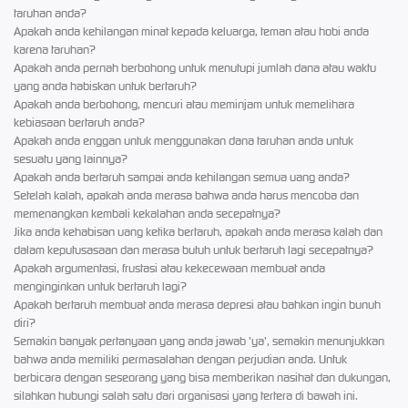
taruhan anda?
Apakah anda kehilangan minat kepada keluarga, teman atau hobi anda
karena taruhan?
Apakah anda pernah berbohong untuk menutupi jumlah dana atau waktu
yang anda habiskan untuk bertaruh?
Apakah anda berbohong, mencuri atau meminjam untuk memelihara
kebiasaan bertaruh anda?
Apakah anda enggan untuk menggunakan dana taruhan anda untuk
sesuatu yang lainnya?
Apakah anda bertaruh sampai anda kehilangan semua uang anda?
Setelah kalah, apakah anda merasa bahwa anda harus mencoba dan
memenangkan kembali kekalahan anda secepatnya?
Jika anda kehabisan uang ketika bertaruh, apakah anda merasa kalah dan
dalam keputusasaan dan merasa butuh untuk bertaruh lagi secepatnya?
Apakah argumentasi, frustasi atau kekecewaan membuat anda
menginginkan untuk bertaruh lagi?
Apakah bertaruh membuat anda merasa depresi atau bahkan ingin bunuh
diri?
Semakin banyak pertanyaan yang anda jawab 'ya', semakin menunjukkan
bahwa anda memiliki permasalahan dengan perjudian anda. Untuk
berbicara dengan seseorang yang bisa memberikan nasihat dan dukungan,
silahkan hubungi salah satu dari organisasi yang tertera di bawah ini.