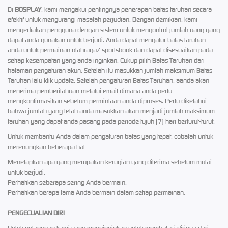
Di
BOSPLAY
, kami mengakui pentingnya penerapan batas taruhan secara
efektif untuk mengurangi masalah perjudian. Dengan demikian, kami
menyediakan pengguna dengan sistem untuk mengontrol jumlah uang yang
dapat anda gunakan untuk berjudi. Anda dapat mengatur batas taruhan
anda untuk permainan olahraga/ sportsbook dan dapat disesuaikan pada
setiap kesempatan yang anda inginkan. Cukup pilih Batas Taruhan dari
halaman pengaturan akun. Setelah itu masukkan jumlah maksimum Batas
Taruhan lalu klik update. Setelah pengaturan Batas Taruhan, aanda akan
menerima pemberitahuan melalui email dimana anda perlu
mengkonfirmasikan sebelum permintaan anda diproses. Perlu diketahui
bahwa jumlah yang telah anda masukkan akan menjadi jumlah maksimum
taruhan yang dapat anda pasang pada periode tujuh (7) hari berturut-turut.
Untuk membantu Anda dalam pengaturan batas yang tepat, cobalah untuk
merenungkan beberapa hal :
Menetapkan apa yang merupakan kerugian yang diterima sebelum mulai
untuk berjudi.
Perhatikan seberapa sering Anda bermain.
Perhatikan berapa lama Anda bermain dalam setiap permainan.
PENGECUALIAN DIRI