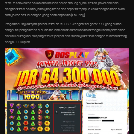
resmi menawarkan permainan taruhan online sabung ayam, casino, poker dan bola
dengan sistem pembayaran yang aman dan cepat berapapun kemenangan anda akan
dibayarkan sesuai dengan yang anda dapatkan (Fair Play).
Pragmatic Play menjadi patner resmi situs BOSPLAY agen slot gacor 777 yang sudah
sangat berpengalaman di dunia taruhan online menawarkan berbagai varian permainan
slot unik di lengkapi fitur progressive jackpot dan fitur buy free spin dengan minimal betting
hanya 200 rupiah.