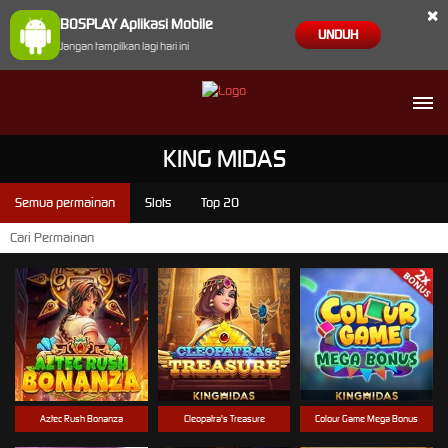
×
BOSPLAY Aplikasi Mobile
UNDUH
Jangan tampilkan lagi hari ini
KING MIDAS
Semua permainan
Slots
Top 20
Aztec Rush Bonanza
Cleopatra's Treasure
Colour Game Mega Bonus