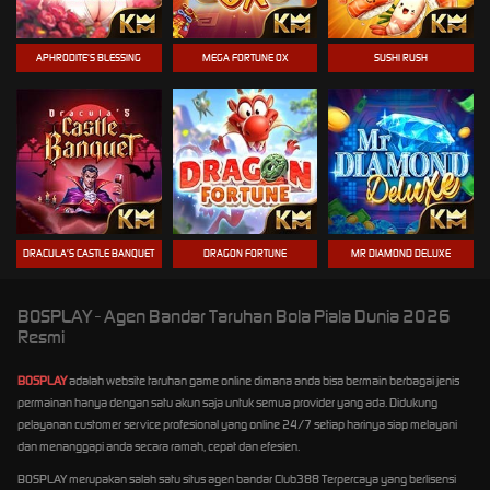
APHRODITE’S BLESSING
MEGA FORTUNE OX
SUSHI RUSH
DRACULA’S CASTLE BANQUET
DRAGON FORTUNE
MR DIAMOND DELUXE
BOSPLAY - Agen Bandar Taruhan Bola Piala Dunia 2026
Resmi
BOSPLAY
adalah website taruhan game online dimana anda bisa bermain berbagai jenis
permainan hanya dengan satu akun saja untuk semua provider yang ada. Didukung
pelayanan customer service profesional yang online 24/7 setiap harinya siap melayani
dan menanggapi anda secara ramah, cepat dan efesien.
BOSPLAY merupakan salah satu situs agen bandar Club388 Terpercaya yang berlisensi