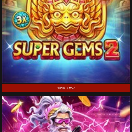
SUPER GEMS 2