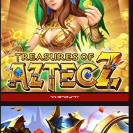
TREASURES OF AZTEC Z