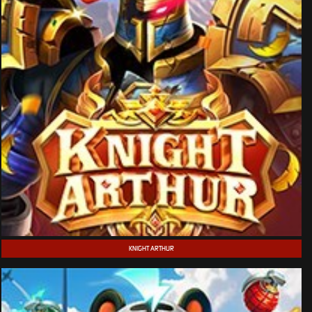
KNIGHT ARTHUR