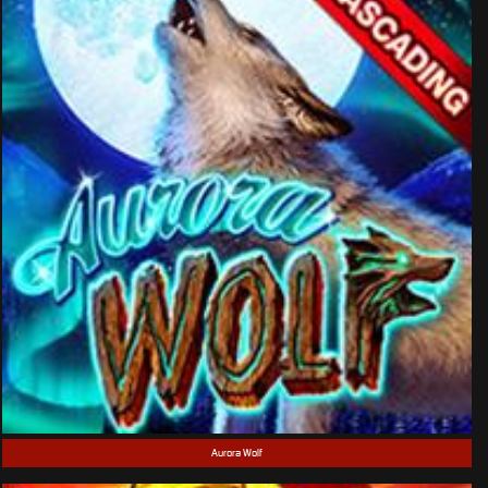
Aurora Wolf